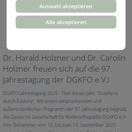
Auswahl akzeptieren
Alle akzeptieren
Dr. Harald Holzner und Dr. Carolin
Holzner freuen sich auf die 97.
Jahrestagung der DGKFO e.V.!
DGKFO Jahrestagung 2025 - Titel dieses Jahr: "Exzellenz
durch Evidenz". Mit einem eindrucksvollen und
außerordentlichen Programm der 97. Jahrestagung begrüßt
die Deutsche Gesellschaft für Kieferorthopädie DGKFO e.V.
ihre Teilnehmer vom 10. bis zum 13. September 2025