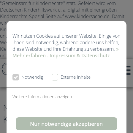
"Gemeinsam für Kinderrechte" statt. Gefeiert wird vom
Deutschen Kinderhilfswerk u. a. digital mit einer großen
Kinderrechte-Spezial Seite auf www.kindersache.de. Damit
wird die gesamte Gesellschaft aufgerufen, die Rechte von
Kindern und deren Bedürfnisse im Alltag zu berücksichtigen
und kinderfreundlicher zu werden. Liebe Kinder, der
Wir nutzen Cookies auf unserer Website. Einige von
Weltkindertag ist extra für Euch - und wir in der
ihnen sind notwendig, während andere uns helfen,
Kieferorthopädie Kirchheim-Teck feiern mit! Weitere Infos
diese Website und Ihre Erfahrung zu verbessern.
»
unten!>
Mehr erfahren - Impressum & Datenschutz
Notwendig
Externe Inhalte
Weitere Informationen anzeigen
News von Kieferorthopädie
Kirchheim Teck
Nur notwendige akzeptieren