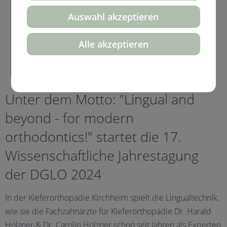
Auswahl akzeptieren
Alle akzeptieren
Unter dem Motto: "Lingual and
beyond - for modern
orthodontics!" startet die 17.
Wissenschaftliche Jahrestagung
der DGLO 2024
In der Kieferorthopädie Kirchheim spielt die Lingualtechnik,
wie sie die Fachzahnärzte für Kieferorthopädie Dr. Harald
Holzner & Dr. Carolin Holzner schon seit Jahren als Experten