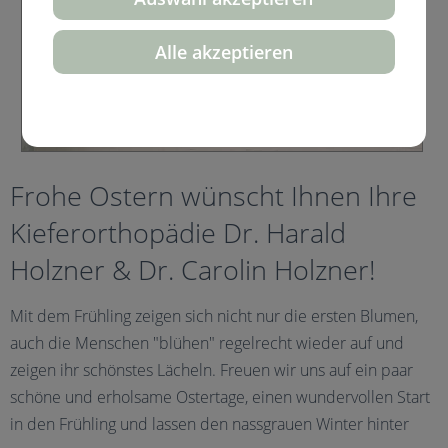
Alle akzeptieren
Frohe Ostern wünscht Ihnen Ihre
Kieferorthopädie Dr. Harald
Holzner & Dr. Carolin Holzner!
Mit dem Frühling zeigen sich nicht nur die ersten Blumen,
auch die Menschen "blühen" regelrecht wieder auf und
zeigen ihr schönstes Lächeln. Freuen wir uns auf ein paar
schöne und erholsame Ostertage, einen wundervollen Start
in den Frühling und lassen den nassgrauen Winter hinter