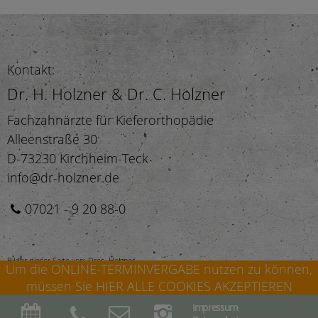
Kontakt:
Dr. H. Holzner & Dr. C. Holzner
Fachzahnärzte für Kieferorthopädie
Alleenstraße 30
D-73230 Kirchheim-Teck
info@dr-holzner.de
07021 - 9 20 88-0
Bilder dieser Seite von: Dres. Holzner ·
Um die ONLINE-TERMINVERGABE nutzen zu können,
müssen Sie HIER ALLE COOKIES AKZEPTIEREN
Impressum
©2026 Fachzahnärzte für Kieferorthopädie · Dr. Harald Holzner & Dr. Carolin Holzner ·