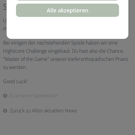
Score!
Alle akzeptieren
Unsere neue Spieleecke für Kinder ist jetzt im Netz. Mach
mit und werde der "Master of the Game"!
Bei einigen der nachstehenden Spiele haben wir eine
Highscore Challenge eingebaut. Du hast also die Chance,
"Master of the Game" unserer kieferorthopädischen Praxis
zu werden.
Good Luck!
Zu unserer Spieleecke!
Zurück zu Allen aktuellen News