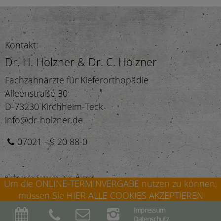
Kontakt:
Dr. H. Holzner & Dr. C. Holzner
Fachzahnärzte für Kieferorthopädie
Alleenstraße 30
D-73230 Kirchheim-Teck
info@dr-holzner.de
07021 - 9 20 88-0
Bilder dieser Seite von: Dres. Holzner ·
Um die ONLINE-TERMINVERGABE nutzen zu können,
müssen Sie HIER ALLE COOKIES AKZEPTIEREN
Impressum
©2026 Fachzahnärzte für Kieferorthopädie · Dr. Harald Holzner & Dr. Carolin Holzner ·
Datenschutz