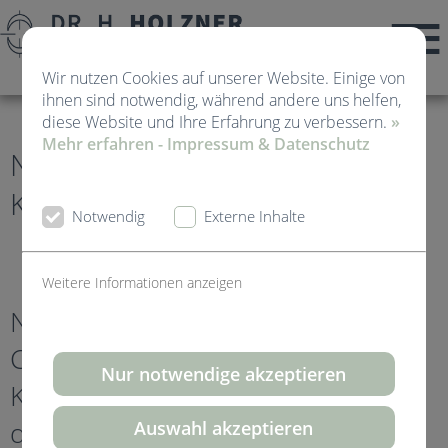
Wir nutzen Cookies auf unserer Website. Einige von
ihnen sind notwendig, während andere uns helfen,
diese Website und Ihre Erfahrung zu verbessern.
»
Mehr erfahren - Impressum & Datenschutz
News von Kieferorthopädie
Kirchheim Teck
Notwendig
Externe Inhalte
Weitere Informationen anzeigen
NEU! Game-
Corner -
Nur notwendige akzeptieren
Kämpft um
den High-
Auswahl akzeptieren