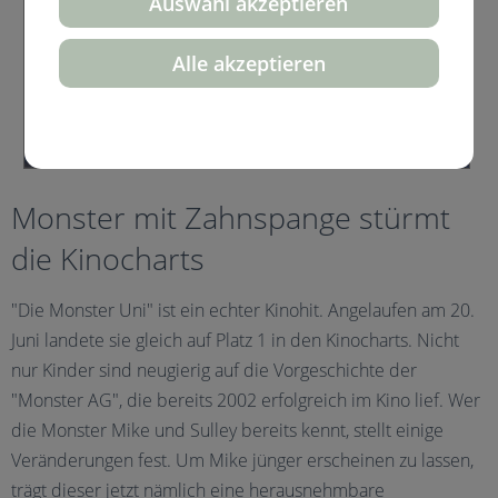
Auswahl akzeptieren
Alle akzeptieren
Monster mit Zahnspange stürmt
die Kinocharts
"Die Monster Uni" ist ein echter Kinohit. Angelaufen am 20.
Juni landete sie gleich auf Platz 1 in den Kinocharts. Nicht
nur Kinder sind neugierig auf die Vorgeschichte der
"Monster AG", die bereits 2002 erfolgreich im Kino lief. Wer
die Monster Mike und Sulley bereits kennt, stellt einige
Veränderungen fest. Um Mike jünger erscheinen zu lassen,
trägt dieser jetzt nämlich eine herausnehmbare