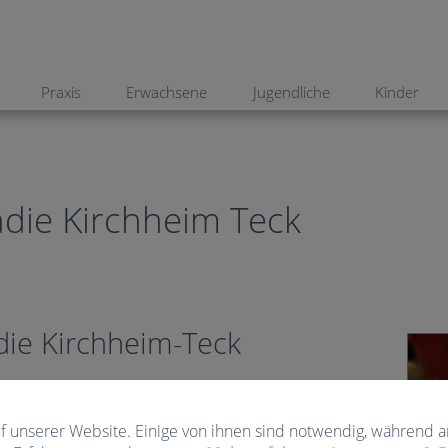
Praxis
Erwachsene
Jugendliche
Kinder
die Kirchheim Teck
die Kirchheim-Teck
ckten Tannenbäume mit bunten Kugeln,
f unserer Website. Einige von ihnen sind notwendig, während a