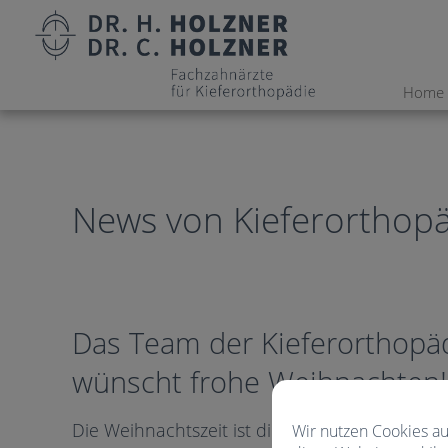
Home
News von Kieferorthopä
Das Team der Kieferorthopä
wünscht frohe Weihnachten!
Die Weihnachtszeit ist die Zeit der geschmü
Wir nutzen Cookies au